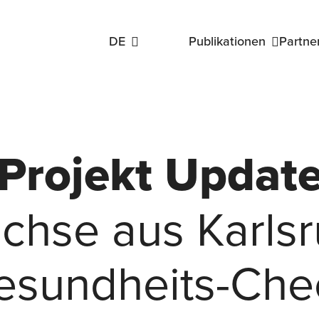
DE
Publikationen
Partne
oup
Public Engagement Working Group
Monitori
Linking Lynx Protokolle
Reports & wiss. Artikel
Unsere Publikationen
Projekt Updat
chse aus Karls
oup
esundheits-Che