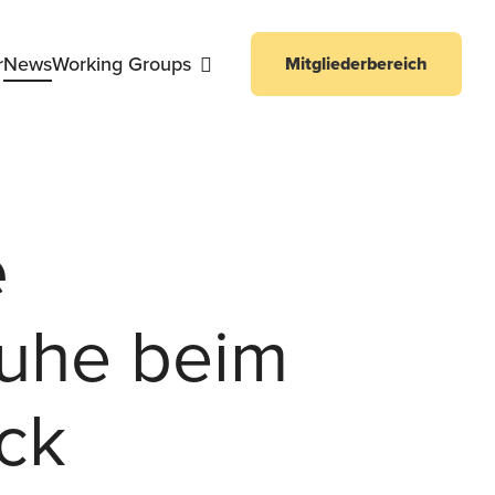
r
News
Working Groups
Mitgliederbereich
ng Working Group
e
ruhe beim
ck