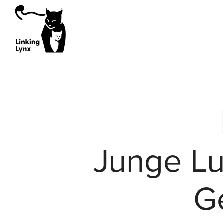
Sourcing Working Group
Policy Working Gr
Ausgewilderte Luchse
Waisenluchse
Ex situ-Zuchtprogramm
Junge Lu
Wiederansiedlungsprojekte
Wildfänge
Genetics Working Group
Health Working Gr
G