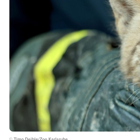
© Timo Deible/Zoo Karlsruhe