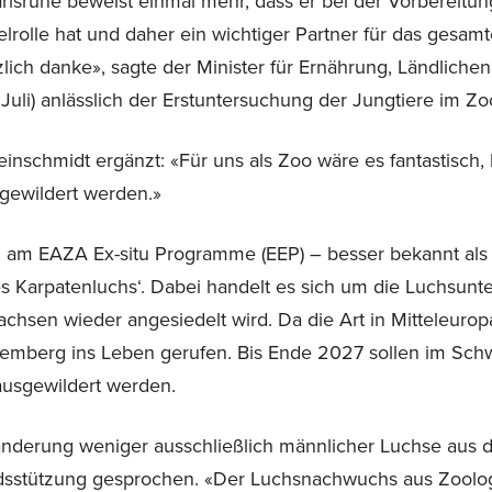
Karlsruhe beweist einmal mehr, dass er bei der Vorbereit
rolle hat und daher ein wichtiger Partner für das gesamte
lich danke», sagte der Minister für Ernährung, Ländlich
Juli) anlässlich der Erstuntersuchung der Jungtiere im Zo
Reinschmidt ergänzt: «Für uns als Zoo wäre es fantastisch
gewildert werden.»
ch am EAZA Ex-situ Programme (EEP) – besser bekannt als
Karpatenluchs‘. Dabei handelt es sich um die Luchsuntera
hsen wieder angesiedelt wird. Da die Art in Mitteleuropa
temberg ins Leben gerufen. Bis Ende 2027 sollen im Sch
ausgewildert werden.
anderung weniger ausschließlich männlicher Luchse aus d
sstützung gesprochen. «Der Luchsnachwuchs aus Zoologi