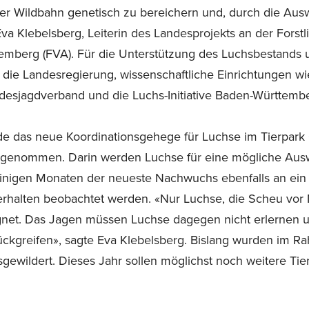
ier Wildbahn genetisch zu bereichern und, durch die Ausw
a Klebelsberg, Leiterin des Landesprojekts an der Forst
emberg (FVA). Für die Unterstützung des Luchsbestands
die Landesregierung, wissenschaftliche Einrichtungen wi
desjagdverband und die Luchs-Initiative Baden-Württem
de das neue Koordinationsgehege für Luchse im Tierpar
b genommen. Darin werden Luchse für eine mögliche Auswi
inigen Monaten der neueste Nachwuchs ebenfalls an ein 
 Verhalten beobachtet werden. «Nur Luchse, die Scheu v
ignet. Das Jagen müssen Luchse dagegen nicht erlernen u
ückgreifen», sagte Eva Klebelsberg. Bislang wurden im R
ewildert. Dieses Jahr sollen möglichst noch weitere Tier